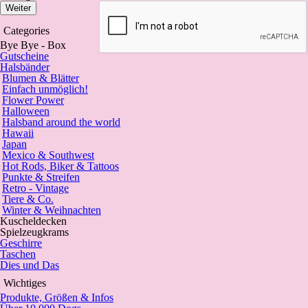
Weiter
Categories
Bye Bye - Box
Gutscheine
Halsbänder
Blumen & Blätter
Einfach unmöglich!
Flower Power
Halloween
Halsband around the world
Hawaii
Japan
Mexico & Southwest
Hot Rods, Biker & Tattoos
Punkte & Streifen
Retro - Vintage
Tiere & Co.
Winter & Weihnachten
Kuscheldecken
Spielzeugkrams
Geschirre
Taschen
Dies und Das
Wichtiges
Produkte, Größen & Infos