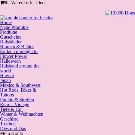
Ihr Warenkorb ist leer
Home
Neue Produkte
Produkte
Gutscheine
Halsbänder
Blumen & Blätter
Einfach unmöglich!
Flower Power
Halloween
Halsband around the
world
Hawaii
Japan
Mexico & Southwest
Hot Rods, Biker &
Tattoos
Punkte & Streifen
Retro - Vintage
Tiere & Co.
Winter & Weihnachten
Geschirre
Taschen
Dies und Das
Mein Konto