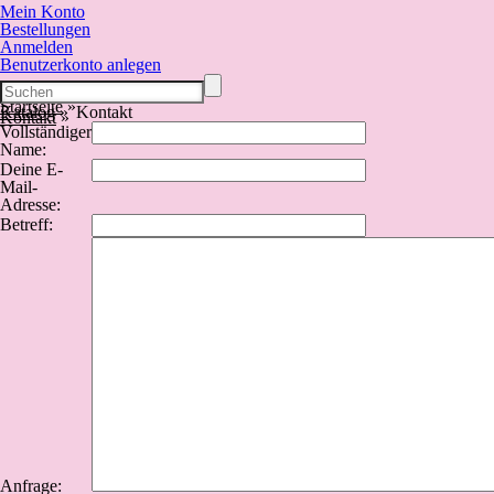
Mein Konto
Bestellungen
Anmelden
Benutzerkonto anlegen
Startseite
»
Katalog
»
Kontakt
Kontakt
»
Vollständiger
Name:
Deine E-
Mail-
Adresse:
Betreff:
Anfrage: