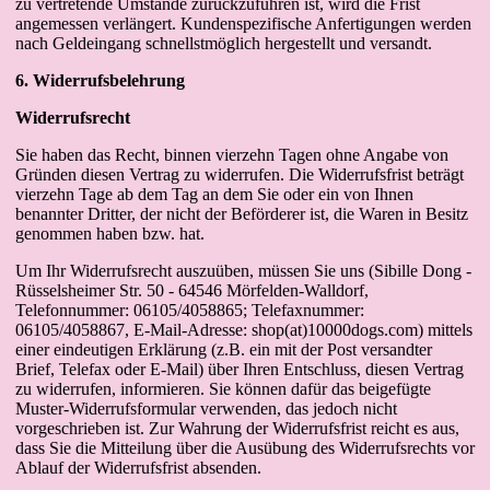
zu vertretende Umstände zurückzuführen ist, wird die Frist
angemessen verlängert. Kundenspezifische Anfertigungen werden
nach Geldeingang schnellstmöglich hergestellt und versandt.
6. Widerrufsbelehrung
Widerrufsrecht
Sie haben das Recht, binnen vierzehn Tagen ohne Angabe von
Gründen diesen Vertrag zu widerrufen. Die Widerrufsfrist beträgt
vierzehn Tage ab dem Tag an dem Sie oder ein von Ihnen
benannter Dritter, der nicht der Beförderer ist, die Waren in Besitz
genommen haben bzw. hat.
Um Ihr Widerrufsrecht auszuüben, müssen Sie uns (Sibille Dong -
Rüsselsheimer Str. 50 - 64546 Mörfelden-Walldorf,
Telefonnummer: 06105/4058865; Telefaxnummer:
06105/4058867, E-Mail-Adresse: shop(at)10000dogs.com) mittels
einer eindeutigen Erklärung (z.B. ein mit der Post versandter
Brief, Telefax oder E-Mail) über Ihren Entschluss, diesen Vertrag
zu widerrufen, informieren. Sie können dafür das beigefügte
Muster-Widerrufsformular verwenden, das jedoch nicht
vorgeschrieben ist. Zur Wahrung der Widerrufsfrist reicht es aus,
dass Sie die Mitteilung über die Ausübung des Widerrufsrechts vor
Ablauf der Widerrufsfrist absenden.