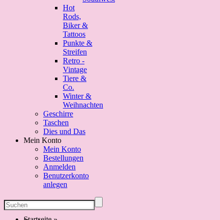
Hot
Rods,
Biker &
Tattoos
Punkte &
Streifen
Retro -
Vintage
Tiere &
Co.
Winter &
Weihnachten
Geschirre
Taschen
Dies und Das
Mein Konto
Mein Konto
Bestellungen
Anmelden
Benutzerkonto
anlegen
Startseite
»