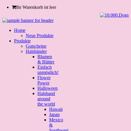
Ihr Warenkorb ist leer
Home
Neue Produkte
Produkte
Gutscheine
Halsbänder
Blumen
& Blätter
Einfach
unmöglich!
Flower
Power
Halloween
Halsband
around
the world
Hawaii
Japan
Mexico
&
Southwest