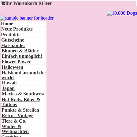
Ihr Warenkorb ist leer
Home
Neue Produkte
Produkte
Gutscheine
Halsbänder
Blumen & Blätter
Einfach unmöglich!
Flower Power
Halloween
Halsband around the
world
Hawaii
Japan
Mexico & Southwest
Hot Rods, Biker &
Tattoos
Punkte & Streifen
Retro - Vintage
Tiere & Co.
Winter &
Weihnachten