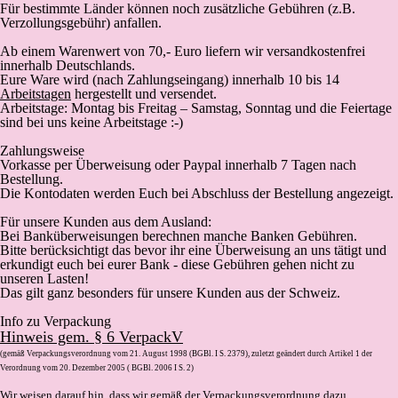
Für bestimmte Länder können noch zusätzliche Gebühren (z.B.
Verzollungsgebühr) anfallen.
Ab einem Warenwert von 70,- Euro liefern wir versandkostenfrei
innerhalb Deutschlands.
Eure Ware wird (
nach Zahlungseingang
) innerhalb 10 bis 14
Arbeitstagen
hergestellt und versendet.
Arbeitstage: Montag bis Freitag – Samstag, Sonntag und die Feiertage
sind bei uns keine Arbeitstage :-)
Zahlungsweise
Vorkasse
per Überweisung oder Paypal innerhalb 7 Tagen nach
Bestellung.
Die Kontodaten werden Euch bei Abschluss der Bestellung angezeigt.
Für unsere Kunden aus dem Ausland:
Bei Banküberweisungen berechnen manche Banken Gebühren.
Bitte berücksichtigt das bevor ihr eine Überweisung an uns tätigt und
erkundigt euch bei eurer Bank - diese Gebühren gehen nicht zu
unseren Lasten!
Das gilt ganz besonders für unsere Kunden aus der Schweiz.
Info zu Verpackung
Hinweis gem. § 6 VerpackV
(gemäß Verpackungsverordnung vom 21. August 1998 (BGBl. I S. 2379), zuletzt geändert durch Artikel 1 der
Verordnung vom 20. Dezember 2005 ( BGBl. 2006 I S. 2)
Wir weisen darauf hin, dass wir gemäß der Verpackungsverordnung dazu