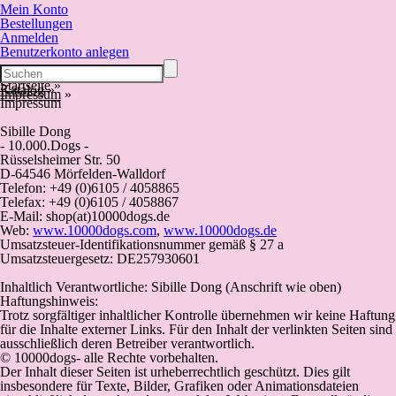
Mein Konto
Bestellungen
Anmelden
Benutzerkonto anlegen
Startseite
»
Katalog
»
Impressum
»
Impressum
Sibille Dong
- 10.000.Dogs -
Rüsselsheimer Str. 50
D-64546 Mörfelden-Walldorf
Telefon: +49 (0)6105 / 4058865
Telefax: +49 (0)6105 / 4058867
E-Mail: shop(at)10000dogs.de
Web:
www.10000dogs.com
,
www.10000dogs.de
Umsatzsteuer-Identifikationsnummer gemäß § 27 a
Umsatzsteuergesetz: DE257930601
Inhaltlich Verantwortliche: Sibille Dong (Anschrift wie oben)
Haftungshinweis:
Trotz sorgfältiger inhaltlicher Kontrolle übernehmen wir keine Haftung
für die Inhalte externer Links. Für den Inhalt der verlinkten Seiten sind
ausschließlich deren Betreiber verantwortlich.
© 10000dogs- alle Rechte vorbehalten.
Der Inhalt dieser Seiten ist urheberrechtlich geschützt. Dies gilt
insbesondere für Texte, Bilder, Grafiken oder Animationsdateien