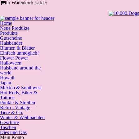
Ihr Warenkorb ist leer
Home
Neue Produkte
Produkte
Gutscheine
Halsbänder
Blumen & Blätter
Einfach unmöglich!
Flower Power
Halloween
Halsband around the
world
Hawaii
Japan
Mexico & Southwest
Hot Rods, Biker &
Tattoos
Punkte & Streifen
Retro - Vintage
Tiere & Co.
Winter & Weihnachten
Geschirre
Taschen
Dies und Das
Mein Konto