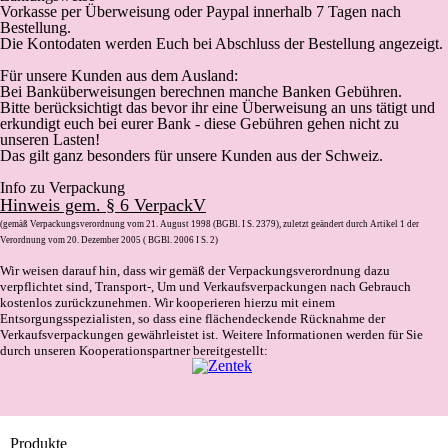
Vorkasse
per Überweisung oder Paypal innerhalb 7 Tagen nach
Bestellung.
Die Kontodaten werden Euch bei Abschluss der Bestellung angezeigt.
Für unsere Kunden aus dem Ausland:
Bei Banküberweisungen berechnen manche Banken Gebühren.
Bitte berücksichtigt das bevor ihr eine Überweisung an uns tätigt und
erkundigt euch bei eurer Bank - diese Gebühren gehen nicht zu
unseren Lasten!
Das gilt ganz besonders für unsere Kunden aus der Schweiz.
Info zu Verpackung
Hinweis gem. § 6 VerpackV
(gemäß Verpackungsverordnung vom 21. August 1998 (BGBl. I S. 2379), zuletzt geändert durch Artikel 1 der
Verordnung vom 20. Dezember 2005 ( BGBl. 2006 I S. 2)
Wir weisen darauf hin, dass wir gemäß der Verpackungsverordnung dazu
verpflichtet sind, Transport-, Um und Verkaufsverpackungen nach Gebrauch
kostenlos zurückzunehmen. Wir kooperieren hierzu mit einem
Entsorgungsspezialisten, so dass eine flächendeckende Rücknahme der
Verkaufsverpackungen gewährleistet ist.
Weitere Informationen werden für Sie
durch unseren Kooperationspartner bereitgestellt:
Produkte