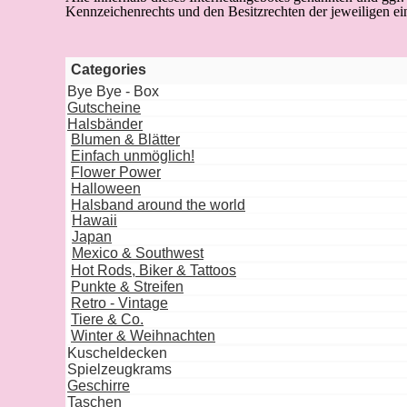
Kennzeichenrechts und den Besitzrechten der jeweiligen e
Categories
Bye Bye - Box
Gutscheine
Halsbänder
Blumen & Blätter
Einfach unmöglich!
Flower Power
Halloween
Halsband around the world
Hawaii
Japan
Mexico & Southwest
Hot Rods, Biker & Tattoos
Punkte & Streifen
Retro - Vintage
Tiere & Co.
Winter & Weihnachten
Kuscheldecken
Spielzeugkrams
Geschirre
Taschen