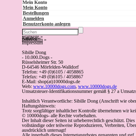
Mein Konto
Mein Konto
Bestellungen
Anmelden
Benutzerkonto anlegen
Startseite
»
Katalog
»
Impressum
»
Impressum
Sibille Dong
- 10.000.Dogs -
Rüsselsheimer Str. 50
D-64546 Mörfelden-Walldorf
Telefon: +49 (0)6105 / 4058865
Telefax: +49 (0)6105 / 4058867
E-Mail: shop(at)10000dogs.de
Web:
www.10000dogs.com
,
www.10000dogs.de
Umsatzsteuer-Identifikationsnummer gemäß § 27 a Umsat
Inhaltlich Verantwortliche: Sibille Dong (Anschrift wie obe
Haftungshinweis:
Trotz sorgfältiger inhaltlicher Kontrolle übernehmen wir kei
© 10000dogs- alle Rechte vorbehalten.
Der Inhalt dieser Seiten ist urheberrechtlich geschützt. Di
vollständige oder teilweise Reproduzieren, Verbreiten, Übe
ausdrücklich untersagt!
Alle innerhalb dieses Internetangebotes genannten und ggf