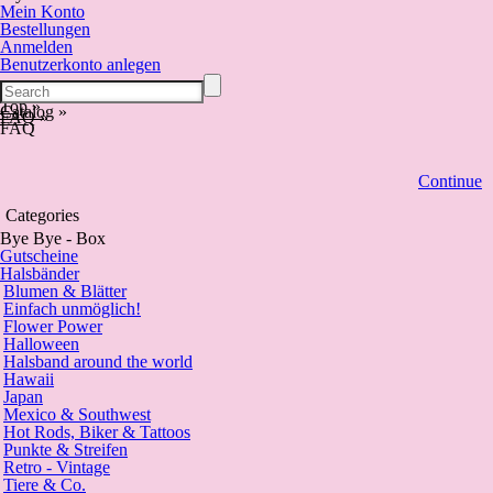
Mein Konto
Bestellungen
Anmelden
Benutzerkonto anlegen
Top
»
Catalog
»
FAQ
»
FAQ
Continue
Categories
Bye Bye - Box
Gutscheine
Halsbänder
Blumen & Blätter
Einfach unmöglich!
Flower Power
Halloween
Halsband around the world
Hawaii
Japan
Mexico & Southwest
Hot Rods, Biker & Tattoos
Punkte & Streifen
Retro - Vintage
Tiere & Co.