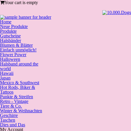
Your cart is empty
Home
Neue Produkte
Produkte
Gutscheine
Halsbänder
Blumen & Blätter
Einfach unmöglich!
Flower Power
Halloween
Halsband around the
world
Hawaii
Japan
Mexico & Southwest
Hot Rods, Biker &
Tattoos
Punkte & Streifen
Retro - Vintage
Tiere & Co.
Winter & Weihnachten
Geschirre
Taschen
Dies und Das
My Account