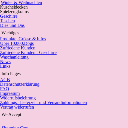
Winter & Weihnachten
Kuscheldecken
Spielzeugkrams
Geschirre
Taschen
Dies und Das
Wichtiges
Produkte, Grösse & Infos
Über 10.000.Dogs
Zufriedene Kunden
Zufriedene Kunden - Geschirre
Waschanleitung
News
Links
Info Pages
AGB
Datenschutzerklärung
FAQ
Impressum
Widerrufsbelehrung
Zahlungs- Lieferzeit- und Versandinformationen
Vertrag widerrufen
We Accept
Shopping Cart