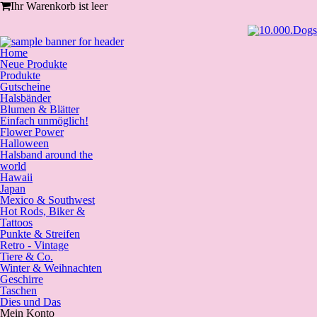
Ihr Warenkorb ist leer
Home
Neue Produkte
Produkte
Gutscheine
Halsbänder
Blumen & Blätter
Einfach unmöglich!
Flower Power
Halloween
Halsband around the
world
Hawaii
Japan
Mexico & Southwest
Hot Rods, Biker &
Tattoos
Punkte & Streifen
Retro - Vintage
Tiere & Co.
Winter & Weihnachten
Geschirre
Taschen
Dies und Das
Mein Konto