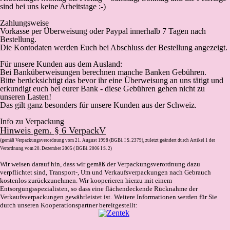
sind bei uns keine Arbeitstage :-)
Zahlungsweise
Vorkasse
per Überweisung oder Paypal innerhalb 7 Tagen nach
Bestellung.
Die Kontodaten werden Euch bei Abschluss der Bestellung angezeigt.
Für unsere Kunden aus dem Ausland:
Bei Banküberweisungen berechnen manche Banken Gebühren.
Bitte berücksichtigt das bevor ihr eine Überweisung an uns tätigt und
erkundigt euch bei eurer Bank - diese Gebühren gehen nicht zu
unseren Lasten!
Das gilt ganz besonders für unsere Kunden aus der Schweiz.
Info zu Verpackung
Hinweis gem. § 6 VerpackV
(gemäß Verpackungsverordnung vom 21. August 1998 (BGBl. I S. 2379), zuletzt geändert durch Artikel 1 der
Verordnung vom 20. Dezember 2005 ( BGBl. 2006 I S. 2)
Wir weisen darauf hin, dass wir gemäß der Verpackungsverordnung dazu
verpflichtet sind, Transport-, Um und Verkaufsverpackungen nach Gebrauch
kostenlos zurückzunehmen. Wir kooperieren hierzu mit einem
Entsorgungsspezialisten, so dass eine flächendeckende Rücknahme der
Verkaufsverpackungen gewährleistet ist.
Weitere Informationen werden für Sie
durch unseren Kooperationspartner bereitgestellt: