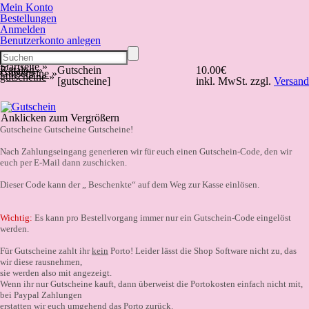
Mein Konto
Bestellungen
Anmelden
Benutzerkonto anlegen
Startseite
»
Katalog
»
Gutschein
10.00€
Gutscheine
»
gutscheine
»
[gutscheine]
inkl. MwSt. zzgl.
Versand
Anklicken zum Vergrößern
Gutscheine Gutscheine Gutscheine!
Nach Zahlungseingang generieren wir für euch einen Gutschein-Code, den wir
euch per E-Mail dann zuschicken.
Dieser Code kann der „ Beschenkte“ auf dem Weg zur Kasse einlösen.
Wichtig:
Es kann pro Bestellvorgang immer nur ein Gutschein-Code eingelöst
werden.
Für Gutscheine zahlt ihr
kein
Porto! Leider lässt die Shop Software nicht zu, das
wir diese rausnehmen,
sie werden also mit angezeigt.
Wenn ihr nur Gutscheine kauft, dann überweist die Portokosten einfach nicht mit,
bei Paypal Zahlungen
erstatten wir euch umgehend das Porto zurück.