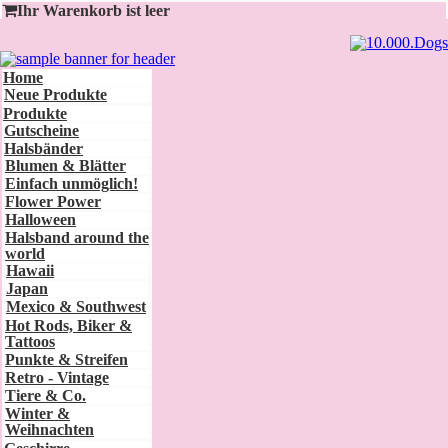
Ihr Warenkorb ist leer
Home
Neue Produkte
Produkte
Gutscheine
Halsbänder
Blumen & Blätter
Einfach unmöglich!
Flower Power
Halloween
Halsband around the
world
Hawaii
Japan
Mexico & Southwest
Hot Rods, Biker &
Tattoos
Punkte & Streifen
Retro - Vintage
Tiere & Co.
Winter &
Weihnachten