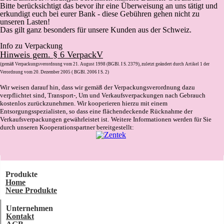
Bitte berücksichtigt das bevor ihr eine Überweisung an uns tätigt und
erkundigt euch bei eurer Bank - diese Gebühren gehen nicht zu
unseren Lasten!
Das gilt ganz besonders für unsere Kunden aus der Schweiz.
Info zu Verpackung
Hinweis gem. § 6 VerpackV
(gemäß Verpackungsverordnung vom 21. August 1998 (BGBl. I S. 2379), zuletzt geändert durch Artikel 1 der
Verordnung vom 20. Dezember 2005 ( BGBl. 2006 I S. 2)
Wir weisen darauf hin, dass wir gemäß der Verpackungsverordnung dazu
verpflichtet sind, Transport-, Um und Verkaufsverpackungen nach Gebrauch
kostenlos zurückzunehmen. Wir kooperieren hierzu mit einem
Entsorgungsspezialisten, so dass eine flächendeckende Rücknahme der
Verkaufsverpackungen gewährleistet ist.
Weitere Informationen werden für Sie
durch unseren Kooperationspartner bereitgestellt:
Produkte
Home
Neue Produkte
Unternehmen
Kontakt