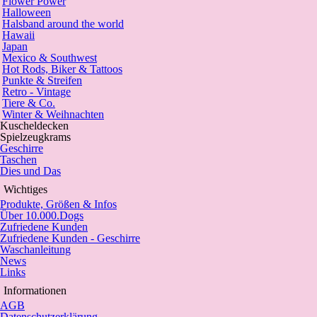
Flower Power
Halloween
Halsband around the world
Hawaii
Japan
Mexico & Southwest
Hot Rods, Biker & Tattoos
Punkte & Streifen
Retro - Vintage
Tiere & Co.
Winter & Weihnachten
Kuscheldecken
Spielzeugkrams
Geschirre
Taschen
Dies und Das
Wichtiges
Produkte, Größen & Infos
Über 10.000.Dogs
Zufriedene Kunden
Zufriedene Kunden - Geschirre
Waschanleitung
News
Links
Informationen
AGB
Datenschutzerklärung