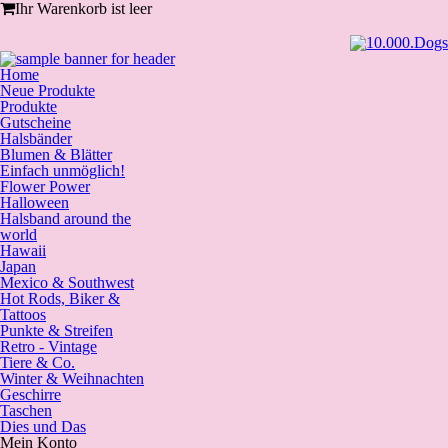
Ihr Warenkorb ist leer
Home
Neue Produkte
Produkte
Gutscheine
Halsbänder
Blumen & Blätter
Einfach unmöglich!
Flower Power
Halloween
Halsband around the
world
Hawaii
Japan
Mexico & Southwest
Hot Rods, Biker &
Tattoos
Punkte & Streifen
Retro - Vintage
Tiere & Co.
Winter & Weihnachten
Geschirre
Taschen
Dies und Das
Mein Konto