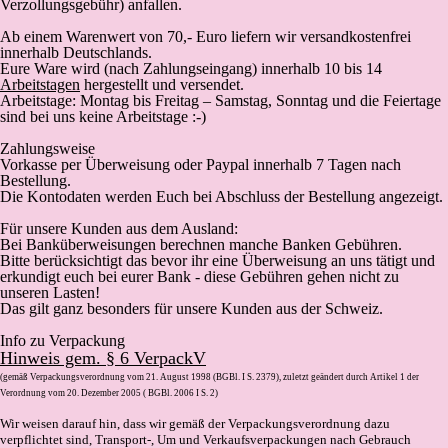
Verzollungsgebühr) anfallen.
Ab einem Warenwert von 70,- Euro liefern wir versandkostenfrei
innerhalb Deutschlands.
Eure Ware wird (
nach Zahlungseingang
) innerhalb 10 bis 14
Arbeitstagen
hergestellt und versendet.
Arbeitstage: Montag bis Freitag – Samstag, Sonntag und die Feiertage
sind bei uns keine Arbeitstage :-)
Zahlungsweise
Vorkasse
per Überweisung oder Paypal innerhalb 7 Tagen nach
Bestellung.
Die Kontodaten werden Euch bei Abschluss der Bestellung angezeigt.
Für unsere Kunden aus dem Ausland:
Bei Banküberweisungen berechnen manche Banken Gebühren.
Bitte berücksichtigt das bevor ihr eine Überweisung an uns tätigt und
erkundigt euch bei eurer Bank - diese Gebühren gehen nicht zu
unseren Lasten!
Das gilt ganz besonders für unsere Kunden aus der Schweiz.
Info zu Verpackung
Hinweis gem. § 6 VerpackV
(gemäß Verpackungsverordnung vom 21. August 1998 (BGBl. I S. 2379), zuletzt geändert durch Artikel 1 der
Verordnung vom 20. Dezember 2005 ( BGBl. 2006 I S. 2)
Wir weisen darauf hin, dass wir gemäß der Verpackungsverordnung dazu
verpflichtet sind, Transport-, Um und Verkaufsverpackungen nach Gebrauch