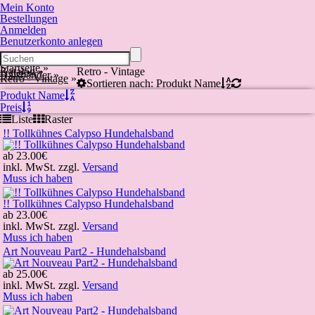
Mein Konto
Bestellungen
Anmelden
Benutzerkonto anlegen
Startseite
»
Katalog
»
Retro - Vintage
Halsbänder
»
Retro - Vintage
»
Sortieren nach: Produkt Name
Produkt Name
Preis
Liste
Raster
!! Tollkühnes Calypso Hundehalsband
ab
23.00€
inkl. MwSt. zzgl.
Versand
Muss ich haben
!! Tollkühnes Calypso Hundehalsband
ab
23.00€
inkl. MwSt. zzgl.
Versand
Muss ich haben
Art Nouveau Part2 - Hundehalsband
ab
25.00€
inkl. MwSt. zzgl.
Versand
Muss ich haben