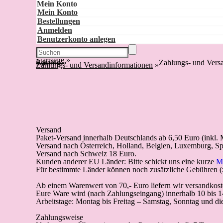
Mein Konto
Mein Konto
Bestellungen
Anmelden
Benutzerkonto anlegen
Startseite
»
Katalog
»
Zahlungs- und Vers
Zahlungs- und Versandinformationen
»
Versand
Paket-Versand
innerhalb Deutschlands
ab 6,50 Euro (inkl.
Versand nach Österreich, Holland, Belgien, Luxemburg, Sp
Versand nach Schweiz 18 Euro.
Kunden anderer EU Länder: Bitte schickt uns eine kurze
M
Für bestimmte Länder können noch zusätzliche Gebühren (z
Ab einem Warenwert von 70,- Euro liefern wir versandkoste
Eure Ware wird (
nach Zahlungseingang
) innerhalb 10 bis 
Arbeitstage: Montag bis Freitag – Samstag, Sonntag und die 
Zahlungsweise