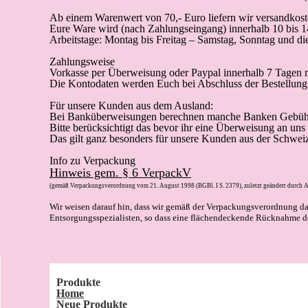
Ab einem Warenwert von 70,- Euro liefern wir versandkoste
Eure Ware wird (
nach Zahlungseingang
) innerhalb 10 bis 
Arbeitstage: Montag bis Freitag – Samstag, Sonntag und die 
Zahlungsweise
Vorkasse
per Überweisung oder Paypal innerhalb 7 Tagen n
Die Kontodaten werden Euch bei Abschluss der Bestellung 
Für unsere Kunden aus dem Ausland:
Bei Banküberweisungen berechnen manche Banken Gebüh
Bitte berücksichtigt das bevor ihr eine Überweisung an uns
Das gilt ganz besonders für unsere Kunden aus der Schwei
Info zu Verpackung
Hinweis gem. § 6 VerpackV
(gemäß Verpackungsverordnung vom 21. August 1998 (BGBl. I S. 2379), zuletzt geändert durch A
Wir weisen darauf hin, dass wir gemäß der Verpackungsverordnung d
Entsorgungsspezialisten, so dass eine flächendeckende Rücknahme de
Produkte
Home
Neue Produkte