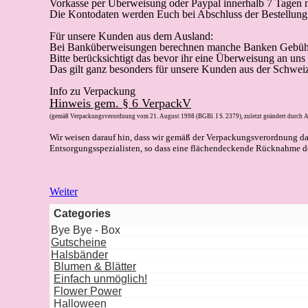
Vorkasse
per Überweisung oder Paypal innerhalb 7 Tagen n
Die Kontodaten werden Euch bei Abschluss der Bestellung 
Für unsere Kunden aus dem Ausland:
Bei Banküberweisungen berechnen manche Banken Gebüh
Bitte berücksichtigt das bevor ihr eine Überweisung an uns
Das gilt ganz besonders für unsere Kunden aus der Schwei
Info zu Verpackung
Hinweis gem. § 6 VerpackV
(gemäß Verpackungsverordnung vom 21. August 1998 (BGBl. I S. 2379), zuletzt geändert durch A
Wir weisen darauf hin, dass wir gemäß der Verpackungsverordnung d
Entsorgungsspezialisten, so dass eine flächendeckende Rücknahme de
Weiter
Categories
Bye Bye - Box
Gutscheine
Halsbänder
Blumen & Blätter
Einfach unmöglich!
Flower Power
Halloween