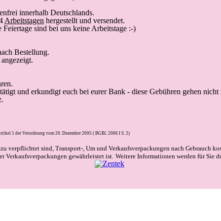
nfrei innerhalb Deutschlands.
14
Arbeitstagen
hergestellt und versendet.
Feiertage sind bei uns keine Arbeitstage :-)
ach Bestellung.
angezeigt.
ren.
 tätigt und erkundigt euch bei eurer Bank - diese Gebühren gehen nicht
z.
rtikel 1 der Verordnung vom 20. Dezember 2005 ( BGBl. 2006 I S. 2)
azu verpflichtet sind, Transport-, Um und Verkaufsverpackungen nach Gebrauch ko
r Verkaufsverpackungen gewährleistet ist.
Weitere Informationen werden für Sie d