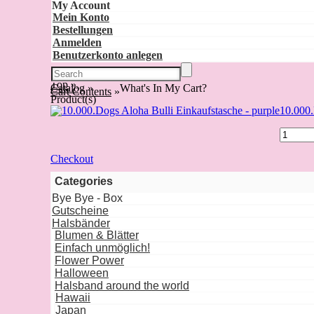
My Account
Mein Konto
Bestellungen
Anmelden
Benutzerkonto anlegen
Top
»
Catalog
»
What's In My Cart?
Cart Contents
»
Product(s)
10.000.
Checkout
Categories
Bye Bye - Box
Gutscheine
Halsbänder
Blumen & Blätter
Einfach unmöglich!
Flower Power
Halloween
Halsband around the world
Hawaii
Japan