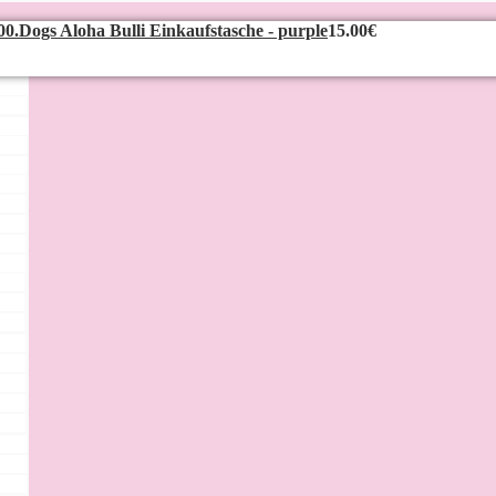
00.Dogs Aloha Bulli Einkaufstasche - purple
15.00€