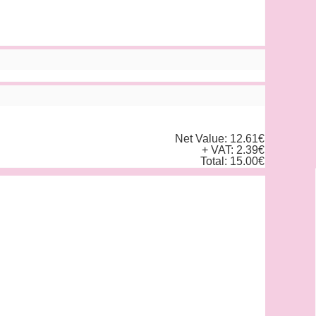
Net Value: 12.61€
+ VAT: 2.39€
Total: 15.00€