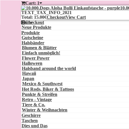
Cart:
1
10.0
TEXT_TAX_INFO_2021
Total: 15.00€
Checkout
View Cart
Home
Checkout
Neue Produkte
Produkte
Gutscheine
Halsbänder
Blumen & Blätter
Einfach unmöglich!
Flower Power
Halloween
Halsband around the world
Hawaii
Japan
Mexico & Southwest
Hot Rods, Biker & Tattoos
Punkte & Streifen
Retro - Vintage
Tiere & Co.
Winter & Weihnachten
Geschirre
Taschen
Dies und Das