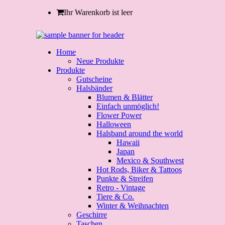
Ihr Warenkorb ist leer
Home
Neue Produkte
Produkte
Gutscheine
Halsbänder
Blumen & Blätter
Einfach unmöglich!
Flower Power
Halloween
Halsband around the world
Hawaii
Japan
Mexico & Southwest
Hot Rods, Biker & Tattoos
Punkte & Streifen
Retro - Vintage
Tiere & Co.
Winter & Weihnachten
Geschirre
Taschen