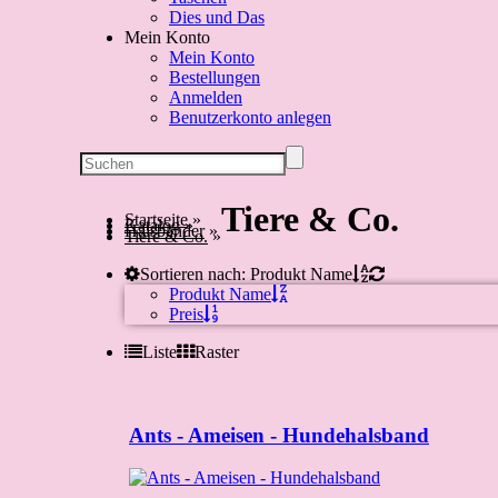
Dies und Das
Mein Konto
Mein Konto
Bestellungen
Anmelden
Benutzerkonto anlegen
Tiere & Co.
Startseite
»
Katalog
»
Halsbänder
»
Tiere & Co.
»
Sortieren nach: Produkt Name
Produkt Name
Preis
Liste
Raster
Ants - Ameisen - Hundehalsband