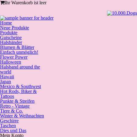
Ihr Warenkorb ist leer
Home
Neue Produkte
Produkte
Gutscheine
Halsbänder
Blumen & Blätter
Einfach unmöglich!
Flower Power
Halloween
Halsband around the
world
Hawaii
Japan
Mexico & Southwest
Hot Rods, Biker &
Tattoos
Punkte & Streifen
Retro - Vintage
Tiere & Co.
Winter & Weihnachten
Geschirre
Taschen
Dies und Das
Mein Konto