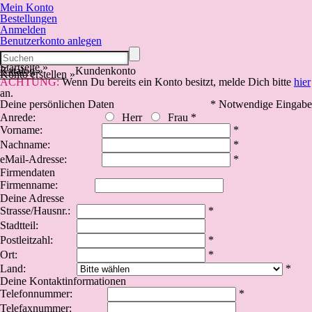
Mein Konto
Bestellungen
Anmelden
Benutzerkonto anlegen
Startseite
»
Katalog
»
Kundenkonto
Konto erstellen
»
ACHTUNG:
Wenn Du bereits ein Konto besitzt, melde Dich bitte
hier
an.
Deine persönlichen Daten
* Notwendige Eingabe
Anrede:
Herr
Frau
*
Vorname:
*
Nachname:
*
eMail-Adresse:
*
Firmendaten
Firmenname:
Deine Adresse
Strasse/Hausnr.:
*
Stadtteil:
Postleitzahl:
*
Ort:
*
Land:
*
Deine Kontaktinformationen
Telefonnummer:
*
Telefaxnummer: