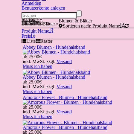
Anmelden
Benutzerkonto anlegen
Startseite
»
Katalog
»
Blumen & Blätter
Halsbänder
»
Blumen & Blätter
»
Sortieren nach: Produkt Name
Produkt Name
Preis
Liste
Raster
Abbey Blumen - Hundehalsband
ab
25.00€
inkl. MwSt. zzgl.
Versand
Muss ich haben
Abbey Blumen - Hundehalsband
ab
25.00€
inkl. MwSt. zzgl.
Versand
Muss ich haben
Amorous Flower - Blumen - Hundehalsband
ab
25.00€
inkl. MwSt. zzgl.
Versand
Muss ich haben
Amorous Flower - Blumen - Hundehalsband
ab
25.00€