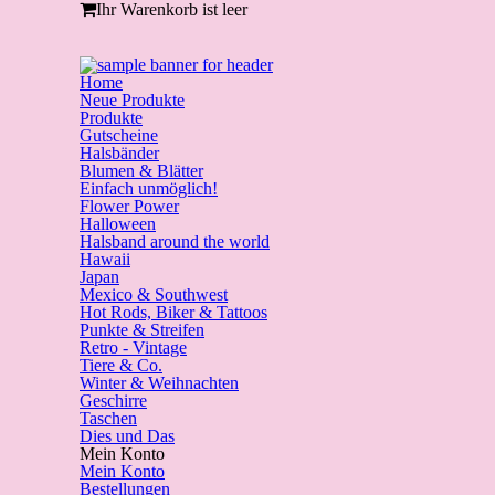
Ihr Warenkorb ist leer
Home
Neue Produkte
Produkte
Gutscheine
Halsbänder
Blumen & Blätter
Einfach unmöglich!
Flower Power
Halloween
Halsband around the world
Hawaii
Japan
Mexico & Southwest
Hot Rods, Biker & Tattoos
Punkte & Streifen
Retro - Vintage
Tiere & Co.
Winter & Weihnachten
Geschirre
Taschen
Dies und Das
Mein Konto
Mein Konto
Bestellungen