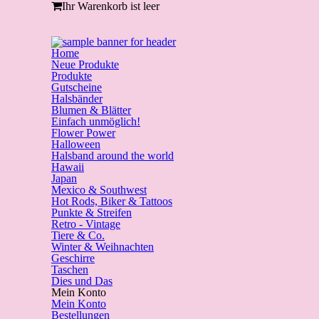
Ihr Warenkorb ist leer
Home
Neue Produkte
Produkte
Gutscheine
Halsbänder
Blumen & Blätter
Einfach unmöglich!
Flower Power
Halloween
Halsband around the world
Hawaii
Japan
Mexico & Southwest
Hot Rods, Biker & Tattoos
Punkte & Streifen
Retro - Vintage
Tiere & Co.
Winter & Weihnachten
Geschirre
Taschen
Dies und Das
Mein Konto
Mein Konto
Bestellungen