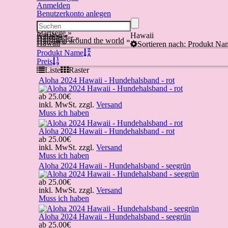
Anmelden
Benutzerkonto anlegen
Startseite
»
Katalog
»
Hawaii
Halsbänder
»
Halsband around the world
»
Hawaii
»
Sortieren nach: Produkt Na
Produkt Name
Preis
Liste
Raster
Aloha 2024 Hawaii - Hundehalsband - rot
ab
25.00€
inkl. MwSt. zzgl.
Versand
Muss ich haben
Aloha 2024 Hawaii - Hundehalsband - rot
ab
25.00€
inkl. MwSt. zzgl.
Versand
Muss ich haben
Aloha 2024 Hawaii - Hundehalsband - seegrün
ab
25.00€
inkl. MwSt. zzgl.
Versand
Muss ich haben
Aloha 2024 Hawaii - Hundehalsband - seegrün
ab
25.00€