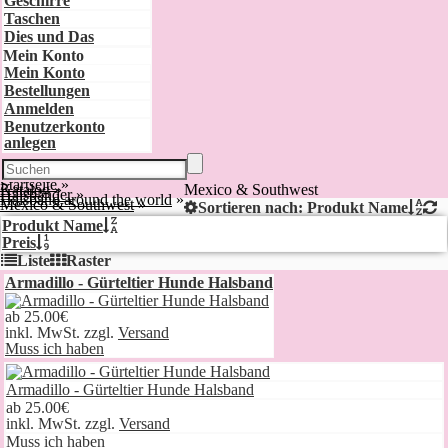
Geschirre
Taschen
Dies und Das
Mein Konto
Mein Konto
Bestellungen
Anmelden
Benutzerkonto
anlegen
Startseite
»
Katalog
»
Mexico & Southwest
Halsbänder
»
Halsband around the world
»
Mexico & Southwest
»
Sortieren nach: Produkt Name
Produkt Name
Preis
Liste
Raster
Armadillo - Gürteltier Hunde Halsband
ab
25.00€
inkl. MwSt. zzgl.
Versand
Muss ich haben
Armadillo - Gürteltier Hunde Halsband
ab
25.00€
inkl. MwSt. zzgl.
Versand
Muss ich haben