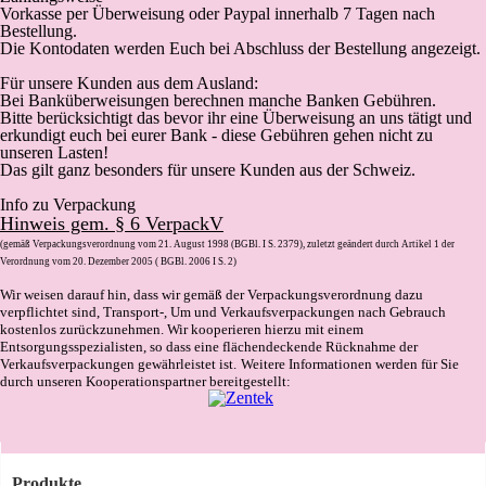
Vorkasse
per Überweisung oder Paypal innerhalb 7 Tagen nach
Bestellung.
Die Kontodaten werden Euch bei Abschluss der Bestellung angezeigt.
Für unsere Kunden aus dem Ausland:
Bei Banküberweisungen berechnen manche Banken Gebühren.
Bitte berücksichtigt das bevor ihr eine Überweisung an uns tätigt und
erkundigt euch bei eurer Bank - diese Gebühren gehen nicht zu
unseren Lasten!
Das gilt ganz besonders für unsere Kunden aus der Schweiz.
Info zu Verpackung
Hinweis gem. § 6 VerpackV
(gemäß Verpackungsverordnung vom 21. August 1998 (BGBl. I S. 2379), zuletzt geändert durch Artikel 1 der
Verordnung vom 20. Dezember 2005 ( BGBl. 2006 I S. 2)
Wir weisen darauf hin, dass wir gemäß der Verpackungsverordnung dazu
verpflichtet sind, Transport-, Um und Verkaufsverpackungen nach Gebrauch
kostenlos zurückzunehmen. Wir kooperieren hierzu mit einem
Entsorgungsspezialisten, so dass eine flächendeckende Rücknahme der
Verkaufsverpackungen gewährleistet ist.
Weitere Informationen werden für Sie
durch unseren Kooperationspartner bereitgestellt:
Produkte