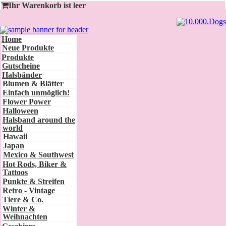
Ihr Warenkorb ist leer
Home
Neue Produkte
Produkte
Gutscheine
Halsbänder
Blumen & Blätter
Einfach unmöglich!
Flower Power
Halloween
Halsband around the
world
Hawaii
Japan
Mexico & Southwest
Hot Rods, Biker &
Tattoos
Punkte & Streifen
Retro - Vintage
Tiere & Co.
Winter &
Weihnachten