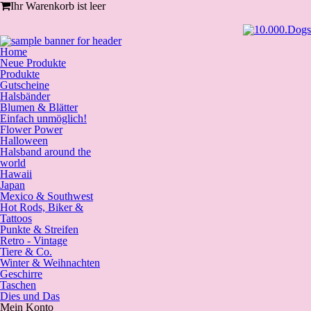
Ihr Warenkorb ist leer
Home
Neue Produkte
Produkte
Gutscheine
Halsbänder
Blumen & Blätter
Einfach unmöglich!
Flower Power
Halloween
Halsband around the
world
Hawaii
Japan
Mexico & Southwest
Hot Rods, Biker &
Tattoos
Punkte & Streifen
Retro - Vintage
Tiere & Co.
Winter & Weihnachten
Geschirre
Taschen
Dies und Das
Mein Konto