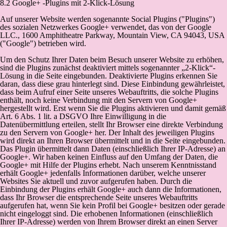
8.2 Google+ -Plugins mit 2-Klick-Lösung
Auf unserer Website werden sogenannte Social Plugins ("Plugins")
des sozialen Netzwerkes Google+ verwendet, das von der Google
LLC., 1600 Amphitheatre Parkway, Mountain View, CA 94043, USA
("Google") betrieben wird.
Um den Schutz Ihrer Daten beim Besuch unserer Website zu erhöhen,
sind die Plugins zunächst deaktiviert mittels sogenannter „2-Klick“-
Lösung in die Seite eingebunden. Deaktivierte Plugins erkennen Sie
daran, dass diese grau hinterlegt sind. Diese Einbindung gewährleistet,
dass beim Aufruf einer Seite unseres Webauftritts, die solche Plugins
enthält, noch keine Verbindung mit den Servern von Google+
hergestellt wird. Erst wenn Sie die Plugins aktivieren und damit gemäß
Art. 6 Abs. 1 lit. a DSGVO Ihre Einwilligung in die
Datenübermittlung erteilen, stellt Ihr Browser eine direkte Verbindung
zu den Servern von Google+ her. Der Inhalt des jeweiligen Plugins
wird direkt an Ihren Browser übermittelt und in die Seite eingebunden.
Das Plugin übermittelt dann Daten (einschließlich Ihrer IP-Adresse) an
Google+. Wir haben keinen Einfluss auf den Umfang der Daten, die
Google+ mit Hilfe der Plugins erhebt. Nach unserem Kenntnisstand
erhält Google+ jedenfalls Informationen darüber, welche unserer
Websites Sie aktuell und zuvor aufgerufen haben. Durch die
Einbindung der Plugins erhält Google+ auch dann die Informationen,
dass Ihr Browser die entsprechende Seite unseres Webauftritts
aufgerufen hat, wenn Sie kein Profil bei Google+ besitzen oder gerade
nicht eingeloggt sind. Die erhobenen Informationen (einschließlich
Ihrer IP-Adresse) werden von Ihrem Browser direkt an einen Server