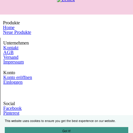
Produkte
Home
Neue Produkte
Unternehmen
Kontakt
AGB
Versand
Impressum
Konto
Konto eröffnen
Einloggen
Social
Facebook
Pinterest
This website uses cookies to ensure you get the best experience on our website.
Copyright © 2005 - 2026
10.000.Dogs
- Powered by osCommerce
Got it!