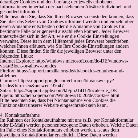
derartiger Cookies und den Umfang der jeweils erhobenen
Informationen innerhalb der nachstehenden Absätze individuell und
gesondert informiert.
Bitte beachten Sie, dass Sie Ihren Browser so einstellen können, dass
Sie über das Setzen von Cookies informiert werden und einzeln über
deren Annahme entscheiden oder die Annahme von Cookies für
bestimmte Fälle oder generell ausschließen können. Jeder Browser
unterscheidet sich in der Art, wie er die Cookie-Einstellungen
verwaltet. Diese ist in dem Hilfemenü jedes Browsers beschrieben,
welches Ihnen erläutert, wie Sie Ihre Cookie-Einstellungen ändern
können. Diese finden Sie für die jeweiligen Browser unter den
folgenden Links:
Internet Explorer: http://windows.microsoft.com/de-DE/windows-
vista/Block-or-allow-cookies
Firefox: https://support.mozilla.org/de/kb/cookies-erlauben-und-
ablehnen
Chrome: http://support.google.com/chrome/bin/answer.py?
hl=de&hlrm=en&answer=95647
Safari: https://support.apple.com/kb/ph21411?locale=de_DE
Opera: http://help.opera.com/Windows/10.20/de/cookies.html
Bitte beachten Sie, dass bei Nichtannahme von Cookies die
Funktionalität unserer Website eingeschränkt sein kann.
4. Kontaktaufnahme
Im Rahmen der Kontaktaufnahme mit uns (z.B. per Kontaktformular
oder E-Mail) werden personenbezogene Daten erhoben. Welche Daten
im Falle eines Kontaktformulars erhoben werden, ist aus dem
jeweiligen Kontaktformular ersichtlich. Diese Daten werden