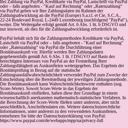
Bei Zahlung via PayPal, Kreditkarte via PayPal, Lastschrift via PayPal
oder – falls angeboten - "Kauf auf Rechnung" oder „Ratenzahlung“
via PayPal geben wir Ihre Zahlungsdaten im Rahmen der
Zahlungsabwicklung an die PayPal (Europe) S.a.r.l. et Cie, S.C.A.,
22-24 Boulevard Royal, L-2449 Luxembourg (nachfolgend "PayPal"),
weiter. Die Weitergabe erfolgt gemäß Art. 6 Abs. 1 lit. b DSGVO und
nur insoweit, als dies für die Zahlungsabwicklung erforderlich ist.
PayPal behält sich für die Zahlungsmethoden Kreditkarte via PayPal,
Lastschrift via PayPal oder – falls angeboten - "Kauf auf Rechnung"
oder „Ratenzahlung“ via PayPal die Durchführung einer
Bonitätsauskunft vor. Hierfür werden Ihre Zahlungsdaten
gegebenenfalls gemäß Art. 6 Abs. 1 lit. f DSGVO auf Basis des
berechtigten Interesses von PayPal an der Feststellung Ihrer
Zahlungsfähigkeit an Auskunfteien weitergegeben. Das Ergebnis der
Bonitätsprüfung in Bezug auf die statistische
Zahlungsausfallwahrscheinlichkeit verwendet PayPal zum Zwecke der
Entscheidung über die Bereitstellung der jeweiligen Zahlungsmethode.
Die Bonitätsauskunft kann Wahrscheinlichkeitswerte enthalten (sog.
Score-Werte). Soweit Score-Werte in das Ergebnis der
Bonitätsauskunft einfließen, haben diese ihre Grundlage in einem
wissenschaftlich anerkannten mathematisch-statistischen Verfahren. In
die Berechnung der Score-Werte fließen unter anderem, aber nicht
ausschließlich, Anschriftendaten ein. Weitere datenschutzrechtliche
Informationen, unter anderem zu den verwendeten Auskunfteien,
entnehmen Sie bitte der Datenschutzerklärung von PayPal:
https://www.paypal.com/de/webapps/mpp/ua/privacy-full