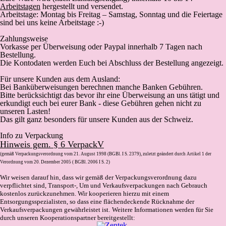
Arbeitstagen
hergestellt und versendet.
Arbeitstage: Montag bis Freitag – Samstag, Sonntag und die Feiertage
sind bei uns keine Arbeitstage :-)
Zahlungsweise
Vorkasse
per Überweisung oder Paypal innerhalb 7 Tagen nach
Bestellung.
Die Kontodaten werden Euch bei Abschluss der Bestellung angezeigt.
Für unsere Kunden aus dem Ausland:
Bei Banküberweisungen berechnen manche Banken Gebühren.
Bitte berücksichtigt das bevor ihr eine Überweisung an uns tätigt und
erkundigt euch bei eurer Bank - diese Gebühren gehen nicht zu
unseren Lasten!
Das gilt ganz besonders für unsere Kunden aus der Schweiz.
Info zu Verpackung
Hinweis gem. § 6 VerpackV
(gemäß Verpackungsverordnung vom 21. August 1998 (BGBl. I S. 2379), zuletzt geändert durch Artikel 1 der
Verordnung vom 20. Dezember 2005 ( BGBl. 2006 I S. 2)
Wir weisen darauf hin, dass wir gemäß der Verpackungsverordnung dazu
verpflichtet sind, Transport-, Um und Verkaufsverpackungen nach Gebrauch
kostenlos zurückzunehmen. Wir kooperieren hierzu mit einem
Entsorgungsspezialisten, so dass eine flächendeckende Rücknahme der
Verkaufsverpackungen gewährleistet ist.
Weitere Informationen werden für Sie
durch unseren Kooperationspartner bereitgestellt: