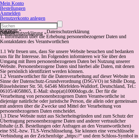
Mein Konto
Bestellungen
Anmelden
Benutzerkonto anlegen
Startseite
»
Katalog
»
Datenschutzerklärung
Datenschutzerklärung
»
1. Information über die Erhebung personenbezogener Daten und
Kontaktdaten des Verantwortlichen
1.1 Wir freuen uns, dass Sie unsere Website besuchen und bedanken
uns für Ihr Interesse. Im Folgenden informieren wir Sie über den
Umgang mit Ihren personenbezogenen Daten bei Nutzung unserer
Website. Personenbezogene Daten sind hierbei alle Daten, mit denen
Sie persönlich identifiziert werden können.
1.2 Verantwortlicher für die Datenverarbeitung auf dieser Website im
Sinne der Datenschutz-Grundverordnung (DSGVO) ist Sibille Dong,
Rüsselsheimer Str. 50, 64546 Mörfelden-Walldorf, Deutschland, Tel.:
06105/4058865, E-Mail: shop(at)10000dogs.de. Der für die
Verarbeitung von personenbezogenen Daten Verantwortliche ist
diejenige natürliche oder juristische Person, die allein oder gemeinsam
mit anderen über die Zwecke und Mittel der Verarbeitung von
personenbezogenen Daten entscheidet.
1.3 Diese Website nutzt aus Sicherheitsgründen und zum Schutz der
Übertragung personenbezogene Daten und anderer vertraulicher
Inhalte (z.B. Bestellungen oder Anfragen an den Verantwortlichen)
eine SSL-bzw. TLS-Verschlüsselung. Sie können eine verschlüsselte
Verbindung an der Zeichenfolge „https://“ und dem Schloss-Symbol in