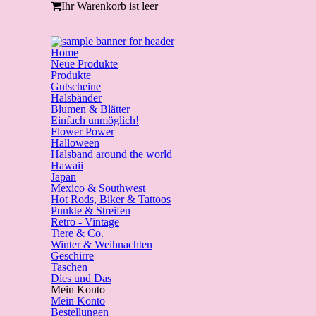
Ihr Warenkorb ist leer
Home
Neue Produkte
Produkte
Gutscheine
Halsbänder
Blumen & Blätter
Einfach unmöglich!
Flower Power
Halloween
Halsband around the world
Hawaii
Japan
Mexico & Southwest
Hot Rods, Biker & Tattoos
Punkte & Streifen
Retro - Vintage
Tiere & Co.
Winter & Weihnachten
Geschirre
Taschen
Dies und Das
Mein Konto
Mein Konto
Bestellungen