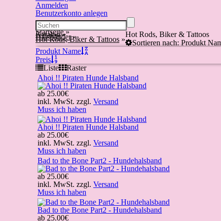
Anmelden
Benutzerkonto anlegen
Startseite
»
Katalog
»
Hot Rods, Biker & Tattoos
Halsbänder
»
Hot Rods, Biker & Tattoos
»
Sortieren nach: Produkt Na
Produkt Name
Preis
Liste
Raster
Ahoi !! Piraten Hunde Halsband
ab
25.00€
inkl. MwSt. zzgl.
Versand
Muss ich haben
Ahoi !! Piraten Hunde Halsband
ab
25.00€
inkl. MwSt. zzgl.
Versand
Muss ich haben
Bad to the Bone Part2 - Hundehalsband
ab
25.00€
inkl. MwSt. zzgl.
Versand
Muss ich haben
Bad to the Bone Part2 - Hundehalsband
ab
25.00€