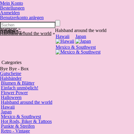
Mein Konto
Bestellungen
Anmelden
Benutzerkonto anlegen
Startseite
»
Katalog
»
Halsband around the world
Halsbänder
»
Halsband around the world
»
Hawaii
Japan
Mexico & Southwest
Categories
Bye Bye - Box
Gutscheine
Halsbänder
Blumen & Blätter
Einfach unmöglich!
Flower Power
Halloween
Halsband around the world
Hawaii
Japan
Mexico & Southwest
Hot Rods, Biker & Tattoos
Punkte & Streifen
Retro - Vintage