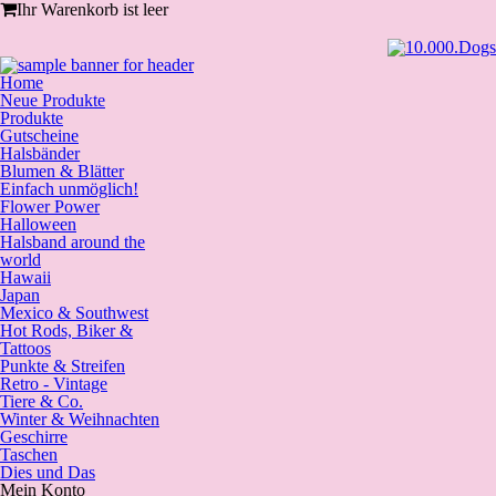
Ihr Warenkorb ist leer
Home
Neue Produkte
Produkte
Gutscheine
Halsbänder
Blumen & Blätter
Einfach unmöglich!
Flower Power
Halloween
Halsband around the
world
Hawaii
Japan
Mexico & Southwest
Hot Rods, Biker &
Tattoos
Punkte & Streifen
Retro - Vintage
Tiere & Co.
Winter & Weihnachten
Geschirre
Taschen
Dies und Das
Mein Konto