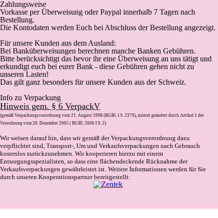
Zahlungsweise
Vorkasse
per Überweisung oder Paypal innerhalb 7 Tagen nach
Bestellung.
Die Kontodaten werden Euch bei Abschluss der Bestellung angezeigt.
Für unsere Kunden aus dem Ausland:
Bei Banküberweisungen berechnen manche Banken Gebühren.
Bitte berücksichtigt das bevor ihr eine Überweisung an uns tätigt und
erkundigt euch bei eurer Bank - diese Gebühren gehen nicht zu
unseren Lasten!
Das gilt ganz besonders für unsere Kunden aus der Schweiz.
Info zu Verpackung
Hinweis gem. § 6 VerpackV
(gemäß Verpackungsverordnung vom 21. August 1998 (BGBl. I S. 2379), zuletzt geändert durch Artikel 1 der
Verordnung vom 20. Dezember 2005 ( BGBl. 2006 I S. 2)
Wir weisen darauf hin, dass wir gemäß der Verpackungsverordnung dazu
verpflichtet sind, Transport-, Um und Verkaufsverpackungen nach Gebrauch
kostenlos zurückzunehmen. Wir kooperieren hierzu mit einem
Entsorgungsspezialisten, so dass eine flächendeckende Rücknahme der
Verkaufsverpackungen gewährleistet ist.
Weitere Informationen werden für Sie
durch unseren Kooperationspartner bereitgestellt: