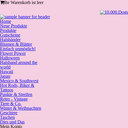
Ihr Warenkorb ist leer
Home
Neue Produkte
Produkte
Gutscheine
Halsbänder
Blumen & Blätter
Einfach unmöglich!
Flower Power
Halloween
Halsband around the
world
Hawaii
Japan
Mexico & Southwest
Hot Rods, Biker &
Tattoos
Punkte & Streifen
Retro - Vintage
Tiere & Co.
Winter & Weihnachten
Geschirre
Taschen
Dies und Das
Mein Konto