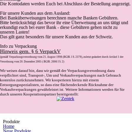
Die Kontodaten werden Euch bei Abschluss der Bestellung angezeigt.
Für unsere Kunden aus dem Ausland:
Bei Banküberweisungen berechnen manche Banken Gebühren.
Bitte berücksichtigt das bevor ihr eine Überweisung an uns tätigt und
erkundigt euch bei eurer Bank - diese Gebühren gehen nicht zu
unseren Lasten!
Das gilt ganz besonders für unsere Kunden aus der Schweiz.
Info zu Verpackung
Hinweis gem. § 6 VerpackV
(gemäß Verpackungsverordnung vom 21. August 1998 (BGBl. I S. 2379), zuletzt geändert durch Artikel 1 der
Verordnung vom 20. Dezember 2005 ( BGBl. 2006 I S. 2)
Wir weisen darauf hin, dass wir gemäß der Verpackungsverordnung dazu
verpflichtet sind, Transport-, Um und Verkaufsverpackungen nach Gebrauch
kostenlos zurückzunehmen. Wir kooperieren hierzu mit einem
Entsorgungsspezialisten, so dass eine flächendeckende Rücknahme der
Verkaufsverpackungen gewährleistet ist.
Weitere Informationen werden für Sie
durch unseren Kooperationspartner bereitgestellt:
Produkte
Home
Neue Produkte