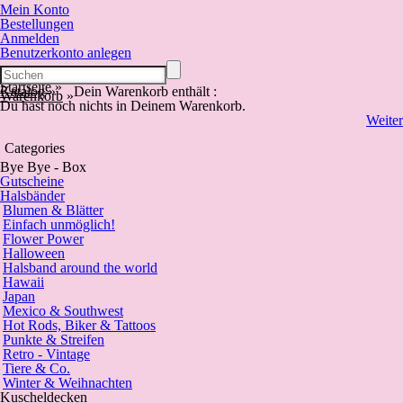
Mein Konto
Bestellungen
Anmelden
Benutzerkonto anlegen
Startseite
»
Katalog
»
Dein Warenkorb enthält :
Warenkorb
»
Du hast noch nichts in Deinem Warenkorb.
Weiter
Categories
Bye Bye - Box
Gutscheine
Halsbänder
Blumen & Blätter
Einfach unmöglich!
Flower Power
Halloween
Halsband around the world
Hawaii
Japan
Mexico & Southwest
Hot Rods, Biker & Tattoos
Punkte & Streifen
Retro - Vintage
Tiere & Co.
Winter & Weihnachten
Kuscheldecken