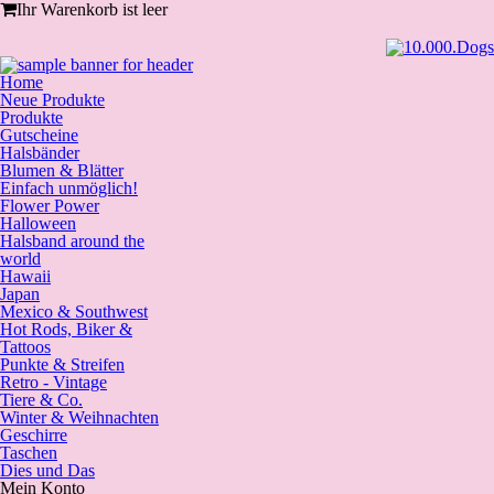
Ihr Warenkorb ist leer
Home
Neue Produkte
Produkte
Gutscheine
Halsbänder
Blumen & Blätter
Einfach unmöglich!
Flower Power
Halloween
Halsband around the
world
Hawaii
Japan
Mexico & Southwest
Hot Rods, Biker &
Tattoos
Punkte & Streifen
Retro - Vintage
Tiere & Co.
Winter & Weihnachten
Geschirre
Taschen
Dies und Das
Mein Konto