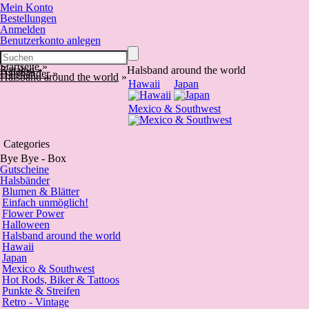
Mein Konto
Bestellungen
Anmelden
Benutzerkonto anlegen
Startseite
»
Katalog
»
Halsband around the world
Halsbänder
»
Halsband around the world
»
Hawaii
Japan
Mexico & Southwest
Categories
Bye Bye - Box
Gutscheine
Halsbänder
Blumen & Blätter
Einfach unmöglich!
Flower Power
Halloween
Halsband around the world
Hawaii
Japan
Mexico & Southwest
Hot Rods, Biker & Tattoos
Punkte & Streifen
Retro - Vintage