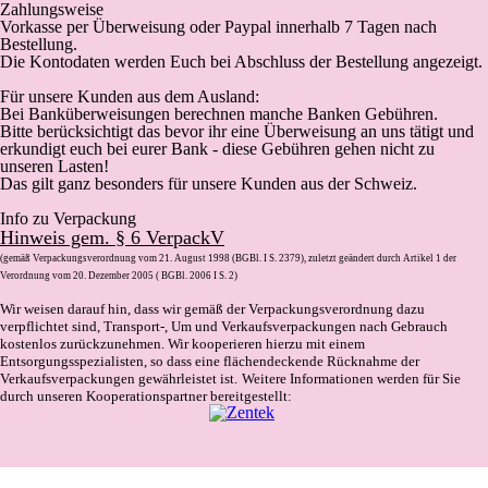
Zahlungsweise
Vorkasse
per Überweisung oder Paypal innerhalb 7 Tagen nach
Bestellung.
Die Kontodaten werden Euch bei Abschluss der Bestellung angezeigt.
Für unsere Kunden aus dem Ausland:
Bei Banküberweisungen berechnen manche Banken Gebühren.
Bitte berücksichtigt das bevor ihr eine Überweisung an uns tätigt und
erkundigt euch bei eurer Bank - diese Gebühren gehen nicht zu
unseren Lasten!
Das gilt ganz besonders für unsere Kunden aus der Schweiz.
Info zu Verpackung
Hinweis gem. § 6 VerpackV
(gemäß Verpackungsverordnung vom 21. August 1998 (BGBl. I S. 2379), zuletzt geändert durch Artikel 1 der
Verordnung vom 20. Dezember 2005 ( BGBl. 2006 I S. 2)
Wir weisen darauf hin, dass wir gemäß der Verpackungsverordnung dazu
verpflichtet sind, Transport-, Um und Verkaufsverpackungen nach Gebrauch
kostenlos zurückzunehmen. Wir kooperieren hierzu mit einem
Entsorgungsspezialisten, so dass eine flächendeckende Rücknahme der
Verkaufsverpackungen gewährleistet ist.
Weitere Informationen werden für Sie
durch unseren Kooperationspartner bereitgestellt: