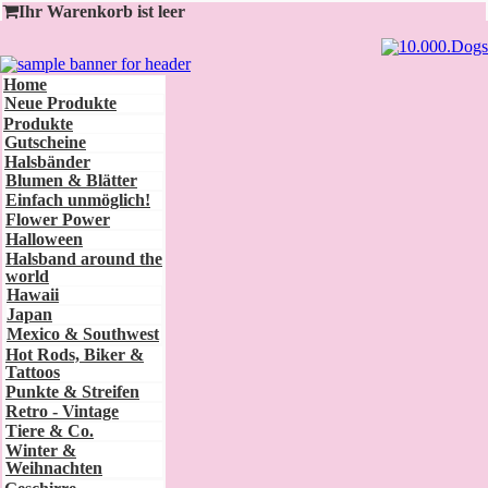
Ihr Warenkorb ist leer
Home
Neue Produkte
Produkte
Gutscheine
Halsbänder
Blumen & Blätter
Einfach unmöglich!
Flower Power
Halloween
Halsband around the
world
Hawaii
Japan
Mexico & Southwest
Hot Rods, Biker &
Tattoos
Punkte & Streifen
Retro - Vintage
Tiere & Co.
Winter &
Weihnachten