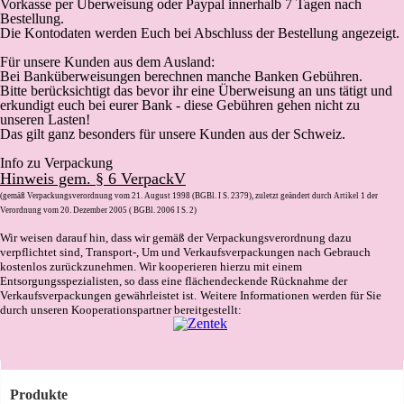
Vorkasse
per Überweisung oder Paypal innerhalb 7 Tagen nach
Bestellung.
Die Kontodaten werden Euch bei Abschluss der Bestellung angezeigt.
Für unsere Kunden aus dem Ausland:
Bei Banküberweisungen berechnen manche Banken Gebühren.
Bitte berücksichtigt das bevor ihr eine Überweisung an uns tätigt und
erkundigt euch bei eurer Bank - diese Gebühren gehen nicht zu
unseren Lasten!
Das gilt ganz besonders für unsere Kunden aus der Schweiz.
Info zu Verpackung
Hinweis gem. § 6 VerpackV
(gemäß Verpackungsverordnung vom 21. August 1998 (BGBl. I S. 2379), zuletzt geändert durch Artikel 1 der
Verordnung vom 20. Dezember 2005 ( BGBl. 2006 I S. 2)
Wir weisen darauf hin, dass wir gemäß der Verpackungsverordnung dazu
verpflichtet sind, Transport-, Um und Verkaufsverpackungen nach Gebrauch
kostenlos zurückzunehmen. Wir kooperieren hierzu mit einem
Entsorgungsspezialisten, so dass eine flächendeckende Rücknahme der
Verkaufsverpackungen gewährleistet ist.
Weitere Informationen werden für Sie
durch unseren Kooperationspartner bereitgestellt:
Produkte