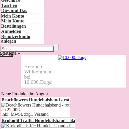
Geschirre
Taschen
Dies und Das
Mein Konto
Mein Konto
Bestellungen
Anmelden
Benutzerkonto
anlegen
Startseite
»
Katalog
»
Herzlich
Willkommen
bei
10.000.Dogs!
Neue Produkte im August
Beachflowers Hundehalsband - rot
ab
25.00€
inkl. MwSt. zzgl.
Versand
Krokodil Traffic Hundehalsband - lila