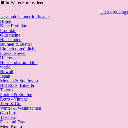
Ihr Warenkorb ist leer
Home
Neue Produkte
Produkte
Gutscheine
Halsbänder
Blumen & Blätter
Einfach unmöglich!
Flower Power
Halloween
Halsband around the
world
Hawaii
Japan
Mexico & Southwest
Hot Rods, Biker &
Tattoos
Punkte & Streifen
Retro - Vintage
Tiere & Co.
Winter & Weihnachten
Geschirre
Taschen
Dies und Das
Mein Konto