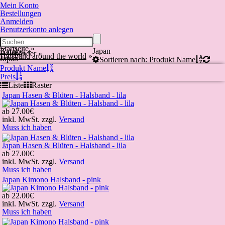
Mein Konto
Bestellungen
Anmelden
Benutzerkonto anlegen
Startseite
»
Katalog
»
Japan
Halsbänder
»
Halsband around the world
»
Japan
»
Sortieren nach: Produkt Name
Produkt Name
Preis
Liste
Raster
Japan Hasen & Blüten - Halsband - lila
ab
27.00€
inkl. MwSt. zzgl.
Versand
Muss ich haben
Japan Hasen & Blüten - Halsband - lila
ab
27.00€
inkl. MwSt. zzgl.
Versand
Muss ich haben
Japan Kimono Halsband - pink
ab
22.00€
inkl. MwSt. zzgl.
Versand
Muss ich haben