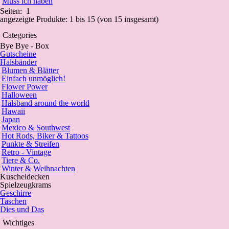
Muss ich haben
Seiten:
1
angezeigte Produkte:
1
bis
15
(von
15
insgesamt)
Categories
Bye Bye - Box
Gutscheine
Halsbänder
Blumen & Blätter
Einfach unmöglich!
Flower Power
Halloween
Halsband around the world
Hawaii
Japan
Mexico & Southwest
Hot Rods, Biker & Tattoos
Punkte & Streifen
Retro - Vintage
Tiere & Co.
Winter & Weihnachten
Kuscheldecken
Spielzeugkrams
Geschirre
Taschen
Dies und Das
Wichtiges